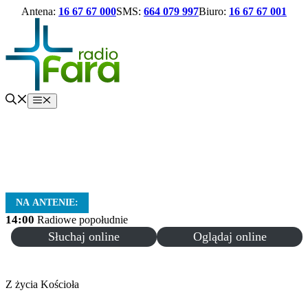
Antena:
16 67 67 000
SMS:
664 079 997
Biuro:
16 67 67 001
Przejdź
do
treści
Menu
NA ANTENIE:
14:00
Radiowe popołudnie
Słuchaj online
Oglądaj online
Z życia Kościoła