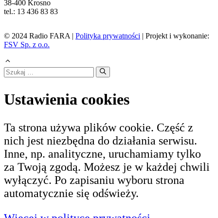
38-400 Krosno
tel.: 13 436 83 83
© 2024 Radio FARA |
Polityka prywatności
| Projekt i wykonanie:
FSV Sp. z o.o.
Szukaj:
Ustawienia cookies
Ta strona używa plików cookie. Część z
nich jest niezbędna do działania serwisu.
Inne, np. analityczne, uruchamiamy tylko
za Twoją zgodą. Możesz je w każdej chwili
wyłączyć. Po zapisaniu wyboru strona
automatycznie się odświeży.
(otwiera