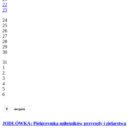
22
23
24
25
26
27
28
29
30
31
1
2
3
4
5
6
9
sierpień
JODŁÓWKA: Pielgrzymka miłośników przyrody i zielarstwa