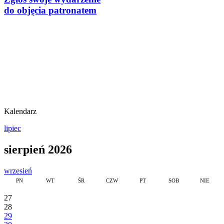
do objęcia patronatem
Kalendarz
lipiec
sierpień 2026
wrzesień
PN
WT
ŚR
CZW
PT
SOB
NIE
27
28
29