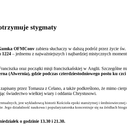
 otrzymuje stygmaty
l Kumka OFMConv
zabiera słuchaczy w dalszą podróż przez życie św.
 1224
– jednemu z najważniejszych i najbardziej mistycznych momen
ranciszka oraz początki misji franciszkańskiej w Anglii. Szczególne mi
na (Alwernia), gdzie podczas czterdziestodniowego postu ku czci
apisany przez Tomasza z Celano, a także podkreślono, że mimo cierp
ając świadectwo wielkiej wiary i oddania Chrystusowi.
tualnych, jest wykładowcą historii Kościoła epoki starożytnej i średniowiecznej 
. Jego działalność naukowa i popularyzatorska koncentruje się na źródłach biogr
działek o godzinie 13.30 i 21.30.