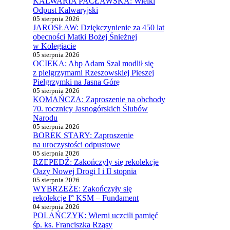
KALWARIA PACŁAWSKA: Wielki
Odpust Kalwaryjski
05 sierpnia 2026
JAROSŁAW: Dziękczynienie za 450 lat
obecności Matki Bożej Śnieżnej
w Kolegiacie
05 sierpnia 2026
OCIEKA: Abp Adam Szal modlił się
z pielgrzymami Rzeszowskiej Pieszej
Pielgrzymki na Jasna Górę
05 sierpnia 2026
KOMAŃCZA: Zaproszenie na obchody
70. rocznicy Jasnogórskich Ślubów
Narodu
05 sierpnia 2026
BOREK STARY: Zaproszenie
na uroczystości odpustowe
05 sierpnia 2026
RZEPEDŹ: Zakończyły się rekolekcje
Oazy Nowej Drogi I i II stopnia
05 sierpnia 2026
WYBRZEŻE: Zakończyły się
rekolekcje I° KSM – Fundament
04 sierpnia 2026
POLAŃCZYK: Wierni uczcili pamięć
śp. ks. Franciszka Rząsy