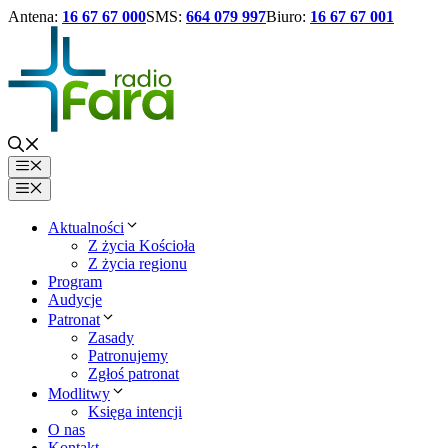
Antena:
16 67 67 000
SMS:
664 079 997
Biuro:
16 67 67 001
Przejdź
do
treści
Menu
Menu
Aktualności
Z życia Kościoła
Z życia regionu
Program
Audycje
Patronat
Zasady
Patronujemy
Zgłoś patronat
Modlitwy
Księga intencji
O nas
Kontakt