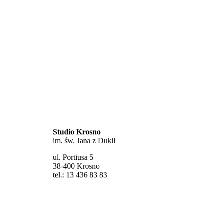
Studio Krosno
im. św. Jana z Dukli
ul. Portiusa 5
38-400 Krosno
tel.: 13 436 83 83